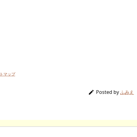
トマップ
Posted by

ふみえ