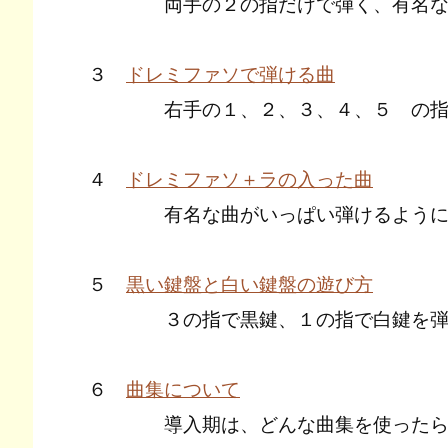
両手の２の指だけで弾く、有名な
３
ドレミファソで弾ける曲
右手の１、２、３、４、５ の指で
４
ドレミファソ＋ラの入った曲
有名な曲がいっぱい弾けるようにな
５
黒い鍵盤と白い鍵盤の遊び方
３の指で黒鍵、１の指で白鍵を弾い
６
曲集について
導入期は、どんな曲集を使ったら